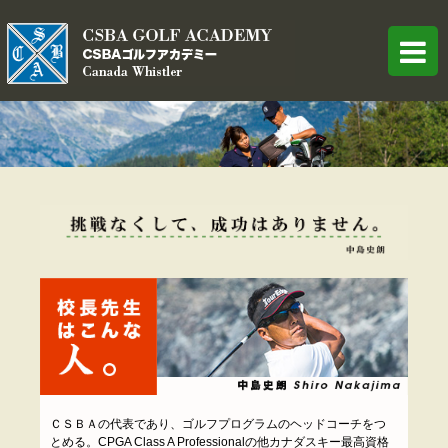
ウィスラーでゴルフをするなら、CSBAアカデ ミー！！
ＣＳＢＡの代表であり、ゴルフプログラムのヘッドコーチをつ
とめる。CPGA Class A Professionalの他カナダスキー最高資格